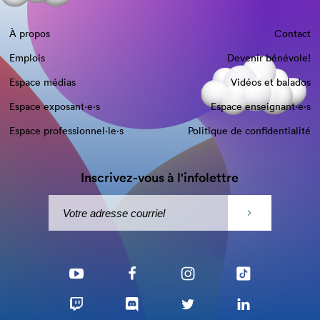
À propos
Contact
Emplois
Devenir bénévole!
Espace médias
Vidéos et balados
Espace exposant·e⋅s
Espace enseignant·e⋅s
Espace professionnel·le⋅s
Politique de confidentialité
Inscrivez-vous à l'infolettre