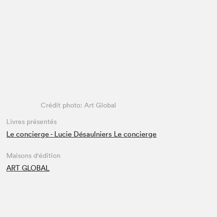
Espace médias
Crédit photo: Art Global
Livres présentés
Le concierge - Lucie Désaulniers Le concierge
Maisons d'édition
ART GLOBAL