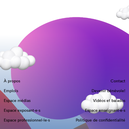
À propos
Contact
Emplois
Devenir bénévole!
Espace médias
Vidéos et balados
Espace exposant·e⋅s
Espace enseignant·e⋅s
Espace professionnel·le⋅s
Politique de confidentialité