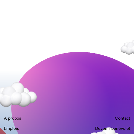
À propos
Contact
Emplois
Devenir bénévole!