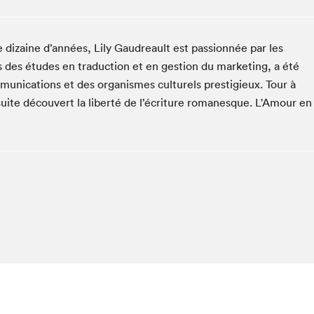
Espace ado | Lis-moi MTL
Espace des tout-petits
 dizaine d’années, Lily Gaudreault est passionnée par les
Espace Radio-Canada
rès des études en traduction et en gestion du marketing, a été
La cabane à culture
munications et des organismes culturels prestigieux. Tour à
La Maison des libraires
ensuite découvert la liberté de l’écriture romanesque. L'Amour en
Le Salon dans ta classe
Liseur Public
Matinées scolaires Hydro-Québec
Narra
Vitrine du Festival littéraire international Metropolis
bleu au SLM
chez-vous?