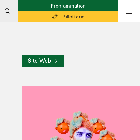
Programmation
Billetterie
Liens pratiques
Plan du Salon
Site Web
Préparer sa visite
Partenaires
Espace médias
Espace exposant·e·s
Espace enseignant·e·s
Espace participant⋅e⋅s
Espace Salon dans la ville
Espace bénévoles
Devenir bénévole