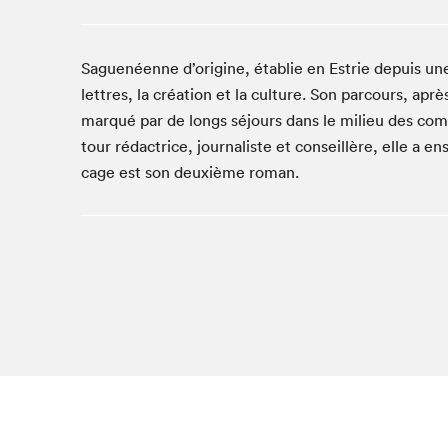
Café La Presse
Espace Côte-des-Neiges
Saguenéenne d’origine, établie en Estrie depuis une
Espace jeunesse présenté par Desjardins
lettres, la création et la culture. Son parcours, ap
Espace Zines
marqué par de longs séjours dans le milieu des com
La lecture en cadeau
tour rédactrice, journaliste et conseillère, elle a 
Le grand jeu de lecture à voix haute du Salon du livre
de Montréal
cage est son deuxième roman.
Lettres québécoises au Salon
Louisiane enracinée et branchée
Mur des illustrateur·rice·s
SLM PRO
Zone Manga
Que cher