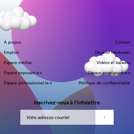
À propos
Contact
Emplois
Devenir bénévole!
Espace médias
Vidéos et balados
Espace exposant·e⋅s
Espace enseignant·e⋅s
Espace professionnel·le⋅s
Politique de confidentialité
Inscrivez-vous à l'infolettre