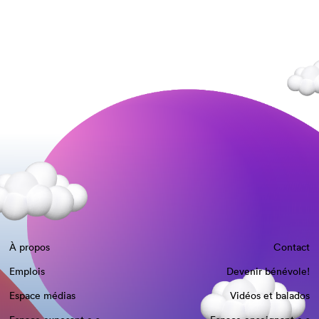
À propos
Contact
Emplois
Devenir bénévole!
Espace médias
Vidéos et balados