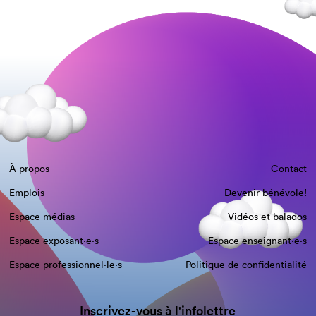
À propos
Contact
Emplois
Devenir bénévole!
Espace médias
Vidéos et balados
Espace exposant·e⋅s
Espace enseignant·e⋅s
Espace professionnel·le⋅s
Politique de confidentialité
Inscrivez-vous à l'infolettre