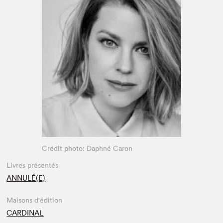
Espace médias
Crédit photo: Daphné Caron
Livres présentés
ANNULÉ(E)
Maisons d'édition
CARDINAL