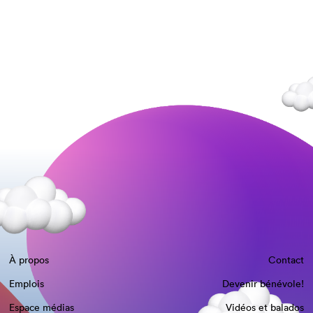
À propos
Contact
Emplois
Devenir bénévole!
Espace médias
Vidéos et balados