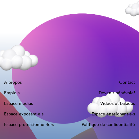
À propos
Contact
Emplois
Devenir bénévole!
Espace médias
Vidéos et balados
Espace exposant·e⋅s
Espace enseignant·e⋅s
Espace professionnel·le⋅s
Politique de confidentialité