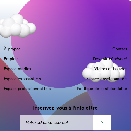
À propos
Contact
Emplois
Devenir bénévole!
Espace médias
Vidéos et balados
Espace exposant·e⋅s
Espace enseignant·e⋅s
Espace professionnel·le⋅s
Politique de confidentialité
Inscrivez-vous à l'infolettre