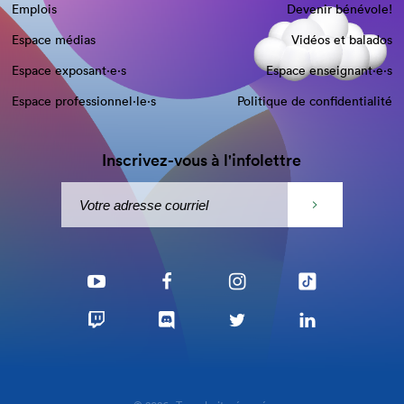
Emplois
Devenir bénévole!
Espace médias
Vidéos et balados
Espace exposant·e⋅s
Espace enseignant·e⋅s
Espace professionnel·le⋅s
Politique de confidentialité
Inscrivez-vous à l'infolettre