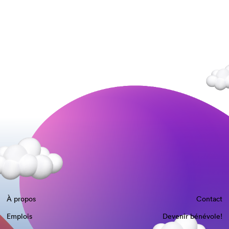
À propos
Contact
Emplois
Devenir bénévole!