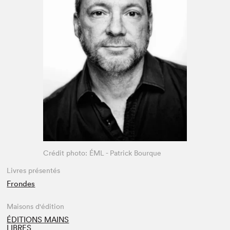
Espace médias
Crédit photo: ÉML - Patrick Bourque
Livres présentés
Frondes
Maisons d'édition
ÉDITIONS MAINS
LIBRES