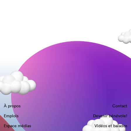
À propos
Contact
Emplois
Devenir bénévole!
Espace médias
Vidéos et balados