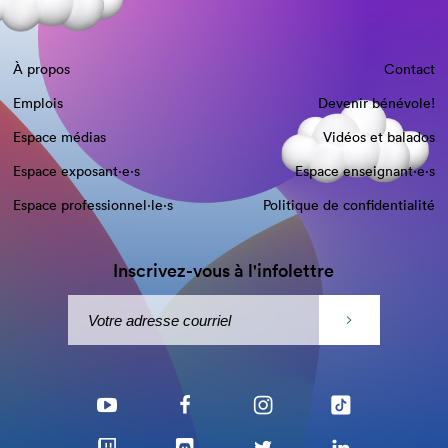
À propos
Contact
Emplois
Devenir bénévole!
Espace médias
Vidéos et balados
Espace exposant·e⋅s
Espace enseignant·e⋅s
Espace professionnel·le⋅s
Politique de confidentialité
Inscrivez-vous à l'infolettre