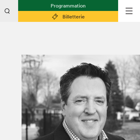
Programmation
Billetterie
Liens pratiques
Plan du Salon
Préparer sa visite
Partenaires
Espace médias
Espace exposant·e·s
Espace enseignant·e·s
Espace participant⋅e⋅s
Espace Salon dans la ville
Espace bénévoles
Devenir bénévole