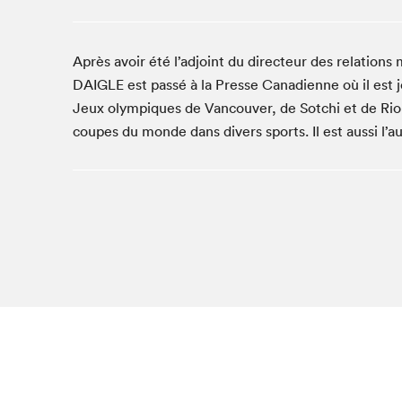
Café La Presse
Espace Côte-des-Neiges
Après avoir été l’adjoint du directeur des relati
Espace jeunesse présenté par Desjardins
DAIGLE est passé à la Presse Canadienne où il est jo
Espace Zines
Jeux olympiques de Vancouver, de Sotchi et de Ri
La lecture en cadeau
coupes du monde dans divers sports. Il est aussi l’
Le grand jeu de lecture à voix haute du Salon du livre
de Montréal
Lettres québécoises au Salon
Louisiane enracinée et branchée
Mur des illustrateur·rice·s
SLM PRO
Zone Manga
Que cher