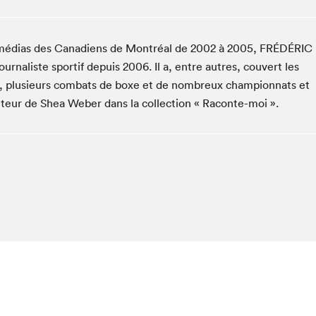
Espace ado | Lis-moi MTL
Espace des tout-petits
ons médias des Canadiens de Montréal de 2002 à 2005, FRÉDÉRIC
Espace Radio-Canada
urnaliste sportif depuis 2006. Il a, entre autres, couvert les
La cabane à culture
o, plusieurs combats de boxe et de nombreux championnats et
La Maison des libraires
auteur de Shea Weber dans la collection « Raconte-moi ».
Le Salon dans ta classe
Liseur Public
Matinées scolaires Hydro-Québec
Narra
Vitrine du Festival littéraire international Metropolis
bleu au SLM
chez-vous?