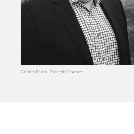
À propos du Salon
Liste des exposant·e·s
Liste des auteur·rice·s
Crédits Photo - François Couture