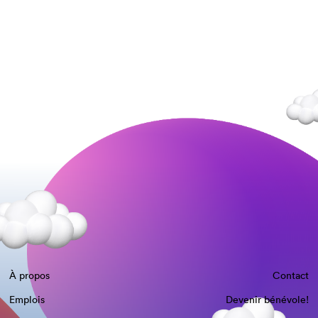
À propos
Contact
Emplois
Devenir bénévole!