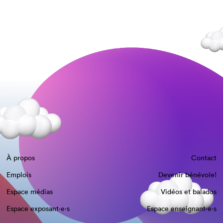
À propos
Contact
Emplois
Devenir bénévole!
Espace médias
Vidéos et balados
Espace exposant·e⋅s
Espace enseignant·e⋅s