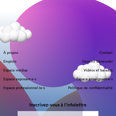
À propos
Contact
Emplois
Devenir bénévole!
Espace médias
Vidéos et balados
Espace exposant·e⋅s
Espace enseignant·e⋅s
Espace professionnel·le⋅s
Politique de confidentialité
Inscrivez-vous à l'infolettre