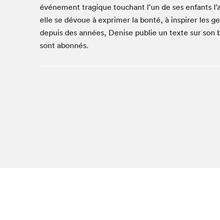
Café La Presse
événement tragique touchant l’un de ses enfants l’
elle se dévoue à exprimer la bonté, à inspirer les 
Espace Côte-des-Neiges
depuis des années, Denise publie un texte sur son
Espace jeunesse présenté par Desjardins
sont abonnés.
Espace Zines
La lecture en cadeau
Le grand jeu de lecture à voix haute du Salon du livre
de Montréal
Lettres québécoises au Salon
Louisiane enracinée et branchée
Mur des illustrateur·rice·s
SLM PRO
Zone Manga
Que cher