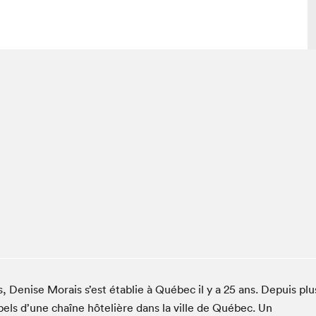
lais
Salon dans la ville et en ligne
tion
Programmation dans la ville
colaires Hydro-Québec
Programmation en ligne
Vidéos et balados
xposant·e·s
teur·rice·s
 Denise Morais s’est établie à Québec il y a 25 ans. Depuis plu
pels d’une chaîne hôtelière dans la ville de Québec. Un