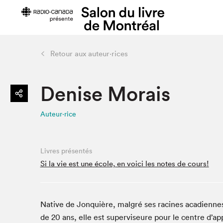
Retour aux auteur·rices
Préparer sa visite
Salon au Pa
Denise Morais
Horaires et tarifs
Programma
Plan du Salon
Matinées s
Auteur·rice
Se rendre au Salon
SLM PRO
Accessibilité
Liste des e
Restauration
Liste des au
Livres présentés
Code de conduite
Si la vie est une école, en voici les notes de cours!
Native de Jonquière, malgré ses racines acadiennes,
Projets partenaires
de 20 ans, elle est superviseure pour le centre d’ap