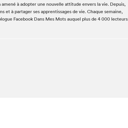
a amené à adopter une nouvelle attitude envers la vie. Depuis,
Espace ado | Lis-moi MTL
gens et à partager ses apprentissages de vie. Chaque semaine,
Espace des tout-petits
 blogue Facebook Dans Mes Mots auquel plus de 4 000 lecteurs
Espace Radio-Canada
La cabane à culture
La Maison des libraires
Le Salon dans ta classe
Liseur Public
Matinées scolaires Hydro-Québec
Narra
Vitrine du Festival littéraire international Metropolis
bleu au SLM
chez-vous?