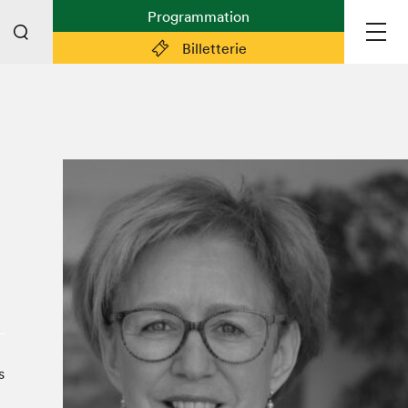
Programmation
Billetterie
Liens pratiques
Plan du Salon
Préparer sa visite
Partenaires
Espace médias
Espace exposant·e·s
Espace enseignant·e·s
Espace participant⋅e⋅s
Espace Salon dans la ville
s
Espace bénévoles
Devenir bénévole