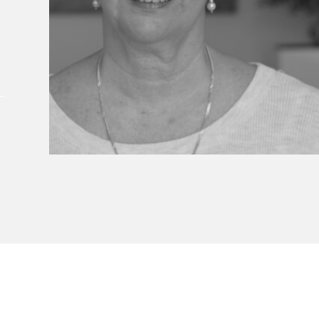
À propos du Salon
Liste des exposant·e·s
Liste des auteur·rice·s