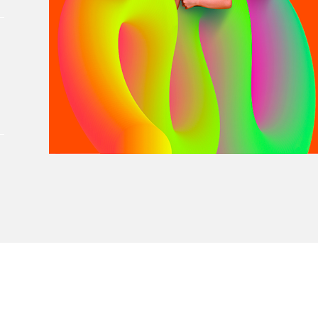
À propos du Salon
Liste des exposant·e·s
Liste des auteur·rice·s
t