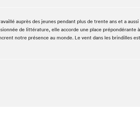
Espace ado | Lis-moi MTL
Espace des tout-petits
aillé auprès des jeunes pendant plus de trente ans et a aussi
Espace Radio-Canada
sionnée de littérature, elle accorde une place prépondérante à
La cabane à culture
 ancrent notre présence au monde. Le vent dans les brindilles es
La Maison des libraires
Le Salon dans ta classe
Liseur Public
Matinées scolaires Hydro-Québec
Narra
Vitrine du Festival littéraire international Metropolis
bleu au SLM
chez-vous?