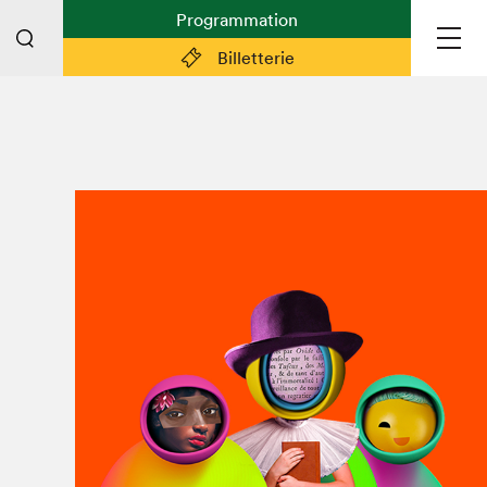
Programmation
Billetterie
Liens pratiques
Plan du Salon
Préparer sa visite
Partenaires
Espace médias
Espace exposant·e·s
Espace enseignant·e·s
Espace participant⋅e⋅s
Espace Salon dans la ville
Espace bénévoles
Devenir bénévole