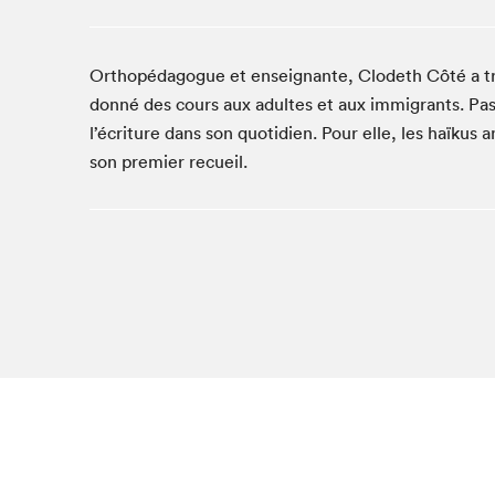
Café La Presse
Espace Côte-des-Neiges
Orthopédagogue et enseignante, Clodeth Côté a trav
Espace jeunesse présenté par Desjardins
donné des cours aux adultes et aux immigrants. Pas
Espace Zines
l’écriture dans son quotidien. Pour elle, les haïkus
La lecture en cadeau
son premier recueil.
Le grand jeu de lecture à voix haute du Salon du livre
de Montréal
Lettres québécoises au Salon
Louisiane enracinée et branchée
Mur des illustrateur·rice·s
SLM PRO
Zone Manga
Que cher