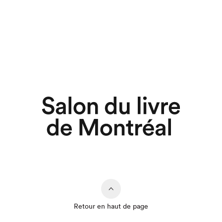
Retour en haut de page