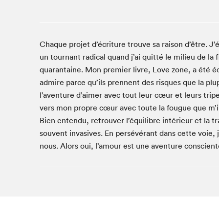
Café La Presse
Espace Côte-des-Neiges
Espace jeunesse présenté par Desjardins
Chaque projet d’écriture trouve sa raison d’être. J’
Espace Zines
un tournant radical quand j’ai quitté le milieu de la 
La lecture en cadeau
quarantaine. Mon premier livre, Love zone, a été écr
Le grand jeu de lecture à voix haute du Salon du livre
admire parce qu’ils prennent des risques que la plup
de Montréal
l’aventure d’aimer avec tout leur cœur et leurs tr
Lettres québécoises au Salon
vers mon propre cœur avec toute la fougue que m’insp
Louisiane enracinée et branchée
Bien entendu, retrouver l’équilibre intérieur et la tr
Mur des illustrateur·rice·s
souvent invasives. En persévérant dans cette voie, j’
SLM PRO
nous. Alors oui, l’amour est une aventure conscient
Zone Manga