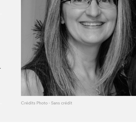
À propos du Salon
Liste des exposant·e·s
Liste des auteur·rice·s
.
Crédits Photo - Sans crédit