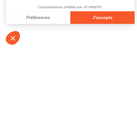
À propos
Contact
Emplois
Devenir bénévo
Espace médias
Vidéos et balad
Espace exposant·e⋅s
Espace enseign