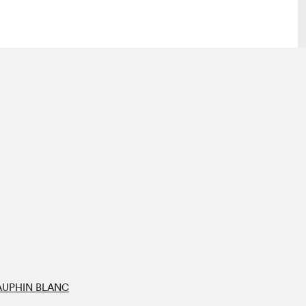
lais
Salon dans la ville et en ligne
tion
Programmation dans la ville
colaires Hydro-Québec
Programmation en ligne
Vidéos et balados
xposant·e·s
teur·rice·s
AUPHIN BLANC