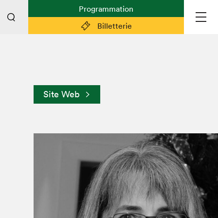
Programmation
Billetterie
Liens pratiques
Plan du Salon
Site Web
Préparer sa visite
Partenaires
Espace médias
Espace exposant·e·s
Espace enseignant·e·s
Espace participant⋅e⋅s
Espace Salon dans la ville
Espace bénévoles
Devenir bénévole