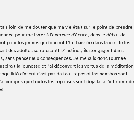
Espace ado | Lis-moi MTL
Espace des tout-petits
Espace Radio-Canada
étais loin de me douter que ma vie était sur le point de prendre
La cabane à culture
finance pour me livrer à l’exercice d’écrire, dans le début de
La Maison des libraires
it pour les jeunes qui foncent tête baissée dans la vie. Je les
Le Salon dans ta classe
art des adultes se refusent! D’instinct, ils s’engagent dans
ipes, sans penser aux conséquences. Je me suis donc tournée
Liseur Public
irait la jeunesse et j’ai découvert les vertus de la méditation
Matinées scolaires Hydro-Québec
anquillité d’esprit n’est pas de tout repos et les pensées sont
Narra
ai compris que toutes les réponses sont déjà là, à l’intérieur de
Vitrine du Festival littéraire international Metropolis
bleu au SLM
e!