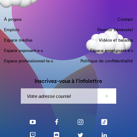
À propos
Contact
Emplois
Devenir bénévole!
Espace médias
Vidéos et balados
Espace exposant·e⋅s
Espace enseignant·e⋅s
Espace professionnel·le⋅s
Politique de confidentialité
Inscrivez-vous à l'infolettre