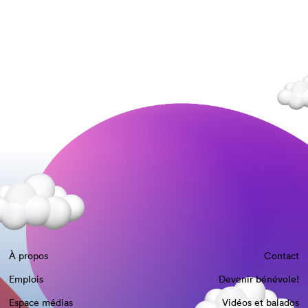
À propos
Contact
Emplois
Devenir bénévole!
Espace médias
Vidéos et balados