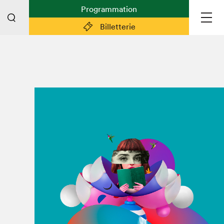
Programmation
Billetterie
Liens pratiques
Plan du Salon
Préparer sa visite
Partenaires
Espace médias
Espace exposant·e·s
Espace enseignant·e·s
Espace participant⋅e⋅s
Espace Salon dans la ville
Espace bénévoles
Devenir bénévole