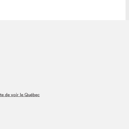
lais
Salon dans la ville et en ligne
tion
Programmation dans la ville
colaires Hydro-Québec
Programmation en ligne
Vidéos et balados
xposant·e·s
teur·rice·s
te de voir le Québec