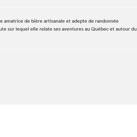
Espace ado | Lis-moi MTL
Espace des tout-petits
e amatrice de bière artisanale et adepte de randonnée
Espace Radio-Canada
ute sur lequel elle relate ses aventures au Québec et autour du
La cabane à culture
La Maison des libraires
Le Salon dans ta classe
Liseur Public
Matinées scolaires Hydro-Québec
Narra
Vitrine du Festival littéraire international Metropolis
bleu au SLM
chez-vous?