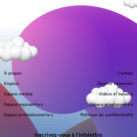
À propos
Contact
Emplois
Devenir bénévole!
Espace médias
Vidéos et balados
Espace exposant·e⋅s
Espace enseignant·e⋅s
Espace professionnel·le⋅s
Politique de confidentialité
Inscrivez-vous à l'infolettre