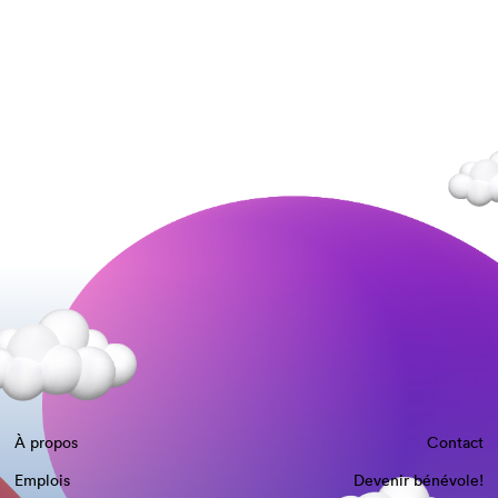
À propos
Contact
Emplois
Devenir bénévole!