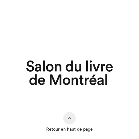
Retour en haut de page