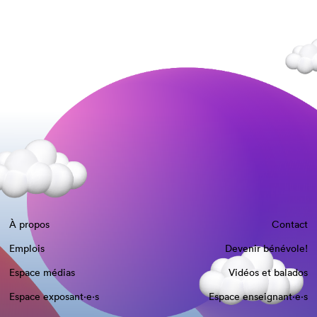
À propos
Contact
Emplois
Devenir bénévole!
Espace médias
Vidéos et balados
Espace exposant·e⋅s
Espace enseignant·e⋅s