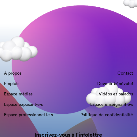
À propos
Contact
Emplois
Devenir bénévole!
Espace médias
Vidéos et balados
Espace exposant·e⋅s
Espace enseignant·e⋅s
Espace professionnel·le⋅s
Politique de confidentialité
Inscrivez-vous à l'infolettre