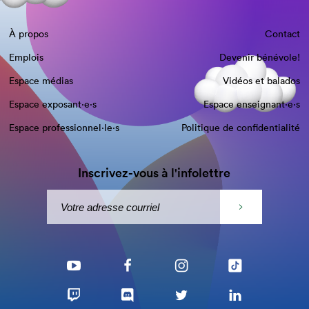
À propos
Contact
Emplois
Devenir bénévole!
Espace médias
Vidéos et balados
Espace exposant·e⋅s
Espace enseignant·e⋅s
Espace professionnel·le⋅s
Politique de confidentialité
Inscrivez-vous à l'infolettre