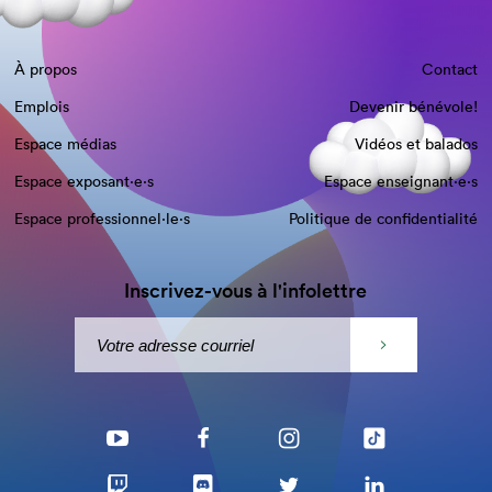
À propos
Contact
Emplois
Devenir bénévole!
Espace médias
Vidéos et balados
Espace exposant·e⋅s
Espace enseignant·e⋅s
Espace professionnel·le⋅s
Politique de confidentialité
Inscrivez-vous à l'infolettre