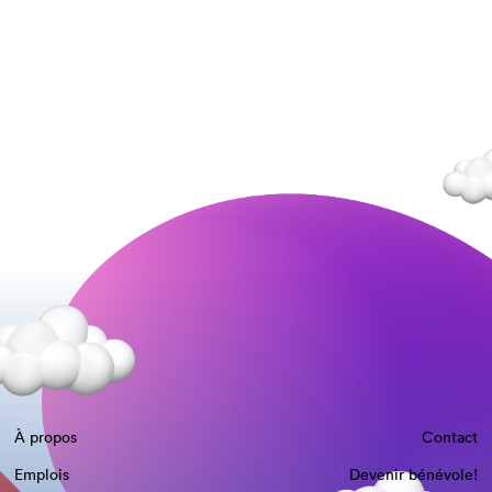
À propos
Contact
Emplois
Devenir bénévole!