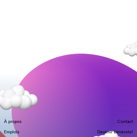
À propos
Contact
Emplois
Devenir bénévole!