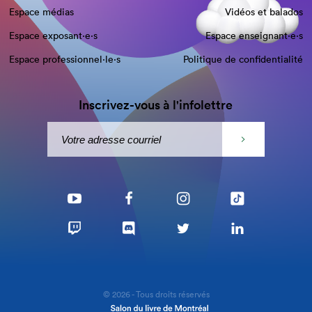
Espace médias
Vidéos et balados
Espace exposant·e⋅s
Espace enseignant·e⋅s
Espace professionnel·le⋅s
Politique de confidentialité
Inscrivez-vous à l'infolettre
© 2026 - Tous droits réservés