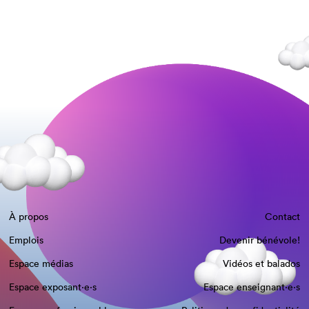
À propos
Contact
Emplois
Devenir bénévole!
Espace médias
Vidéos et balados
Espace exposant·e⋅s
Espace enseignant·e⋅s