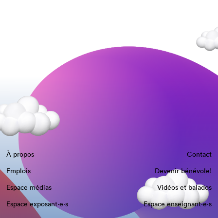
À propos
Contact
Emplois
Devenir bénévole!
Espace médias
Vidéos et balados
Espace exposant·e⋅s
Espace enseignant·e⋅s