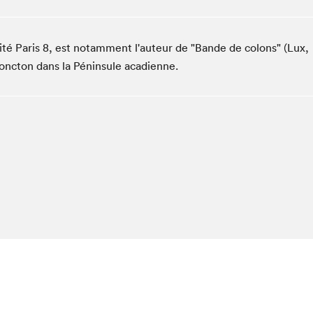
Espace ado | Lis-moi MTL
Espace des tout-petits
ité Paris 8, est notamment l'auteur de "Bande de colons" (Lux,
Espace Radio-Canada
 Moncton dans la Péninsule acadienne.
La cabane à culture
La Maison des libraires
Le Salon dans ta classe
Liseur Public
Matinées scolaires Hydro-Québec
Narra
Vitrine du Festival littéraire international Metropolis
bleu au SLM
chez-vous?