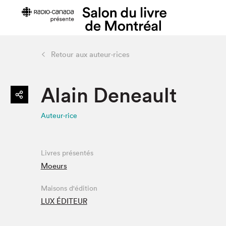
Retour aux auteur·rices
Préparer sa visite
Salon au Pa
Alain Deneault
Horaires et tarifs
Programma
Plan du Salon
Matinées s
Auteur·rice
Se rendre au Salon
SLM PRO
Accessibilité
Liste des e
Restauration
Liste des au
Livres présentés
Code de conduite
Moeurs
Maisons d'édition
LUX ÉDITEUR
Projets partenaires