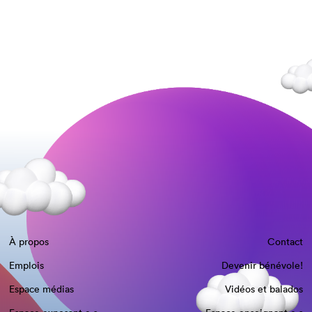
À propos
Contact
Emplois
Devenir bénévole!
Espace médias
Vidéos et balados