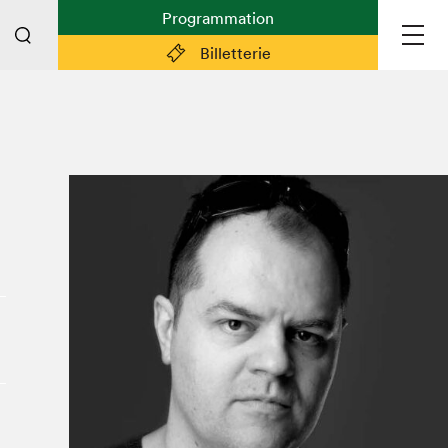
Programmation
Billetterie
Liens pratiques
Plan du Salon
Préparer sa visite
Partenaires
Espace médias
Espace exposant·e·s
Espace enseignant·e·s
Espace participant⋅e⋅s
Espace Salon dans la ville
Espace bénévoles
Devenir bénévole