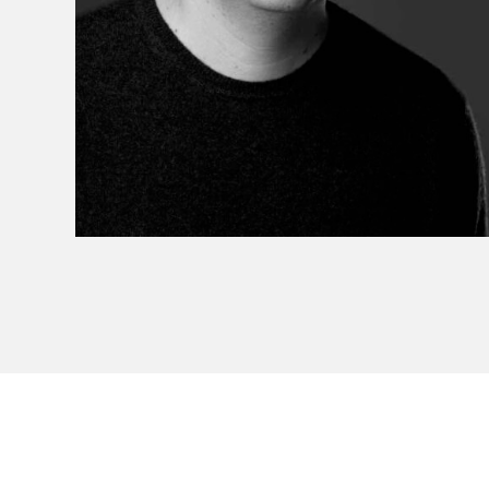
À propos du Salon
Liste des exposant·e·s
Liste des auteur·rice·s