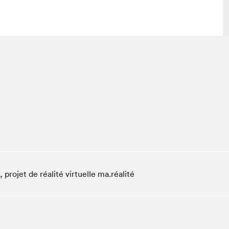
lais
Salon dans la ville et en ligne
tion
Programmation dans la ville
colaires Hydro-Québec
Programmation en ligne
Vidéos et balados
xposant·e·s
teur·rice·s
, pro­jet de réal­ité virtuelle ma.réalité