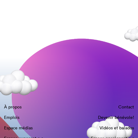
À propos
Contact
Emplois
Devenir bénévole!
Espace médias
Vidéos et balados