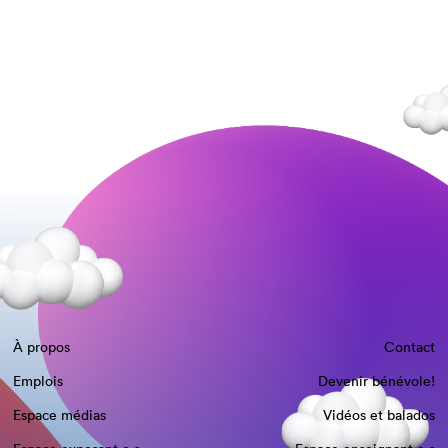
À propos
Contact
Emplois
Devenir bénévole!
Espace médias
Vidéos et balados