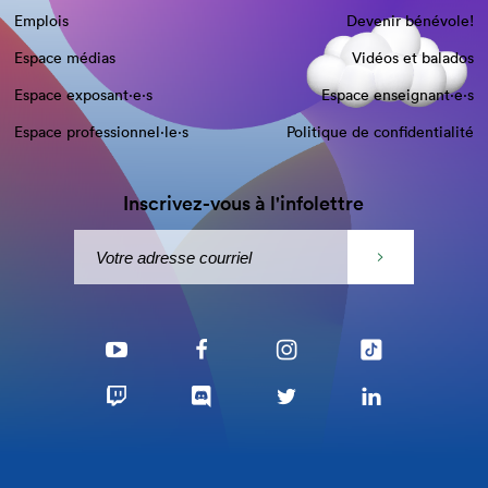
Emplois
Devenir bénévole!
Espace médias
Vidéos et balados
Espace exposant·e⋅s
Espace enseignant·e⋅s
Espace professionnel·le⋅s
Politique de confidentialité
Inscrivez-vous à l'infolettre