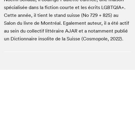
spé­cial­isée dans la fic­tion courte et les écrits
LGBTQIA
+.
Cette année, il tient le stand suisse (No
729
+
825
) au
Salon du livre de Mon­tréal. Egale­ment auteur, il a été act­if
au sein du col­lec­tif lit­téraire
AJAR
et a notam­ment pub­lié
un Dic­tio­n­naire inso­lite de la Suisse (Cos­mo­pole,
2022
).