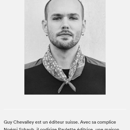
Espace médias
Guy Cheval­ley est un édi­teur suisse. Avec sa com­plice
Noé­mi Schaub, il codirige Paulette éditrice, une mai­son