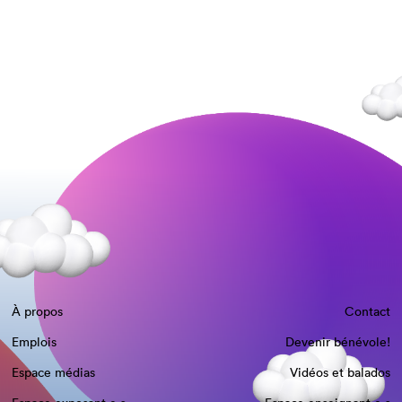
À propos
Contact
Emplois
Devenir bénévole!
Espace médias
Vidéos et balados