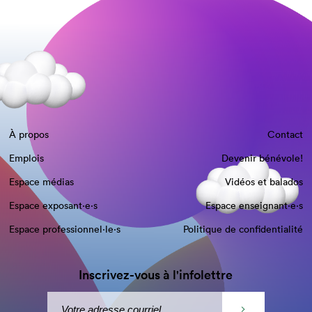
À propos
Contact
Emplois
Devenir bénévole!
Espace médias
Vidéos et balados
Espace exposant·e⋅s
Espace enseignant·e⋅s
Espace professionnel·le⋅s
Politique de confidentialité
Inscrivez-vous à l'infolettre