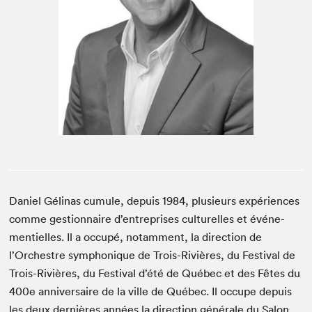
Espace médias
Daniel Géli­nas cumule, depuis
1984
, plusieurs expéri­ences
comme ges­tion­naire d’entreprises cul­turelles et événe­
men­tielles. Il a occupé, notam­ment, la direc­tion de
l’Orchestre sym­phonique de Trois-Riv­ières, du Fes­ti­val de
Trois-Riv­ières, du Fes­ti­val d’été de Québec et des Fêtes du
400
e
anniver­saire de la ville de Québec. Il occupe depuis
les deux dernières années la direc­tion générale du Salon