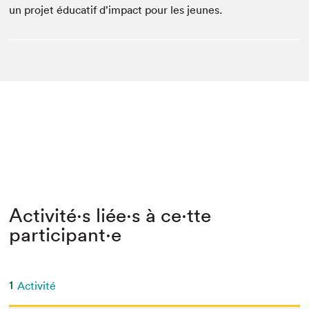
un pro­jet édu­catif d’impact pour les jeunes.
Activité⋅s liée⋅s à ce⋅tte
participant⋅e
1
Activité