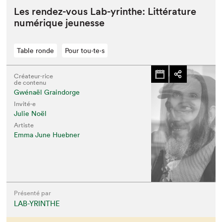
Les ren­dez-vous Lab-yrinthe: Lit­téra­ture
numérique jeunesse
Table ronde
Pour tou⋅te⋅s
Créateur⋅rice
de contenu
Gwénaël Graindorge
Invité⋅e
Julie Noël
Artiste
Emma June Huebner
Présenté par
LAB-YRINTHE