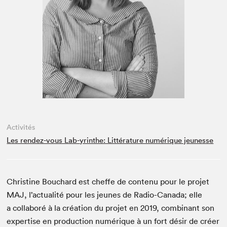
Espace médias
Activités
Les rendez-vous Lab-yrinthe: Littérature numérique jeunesse
Chris­tine Bouchard est cheffe de con­tenu pour le pro­jet
MAJ
, l’actualité pour les jeunes de Radio-Cana­da; elle
a col­laboré à la créa­tion du pro­jet en
2019
, com­bi­nant son
exper­tise en pro­duc­tion numérique à un fort désir de créer