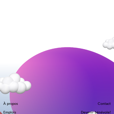
À propos
Contact
Emplois
Devenir bénévole!