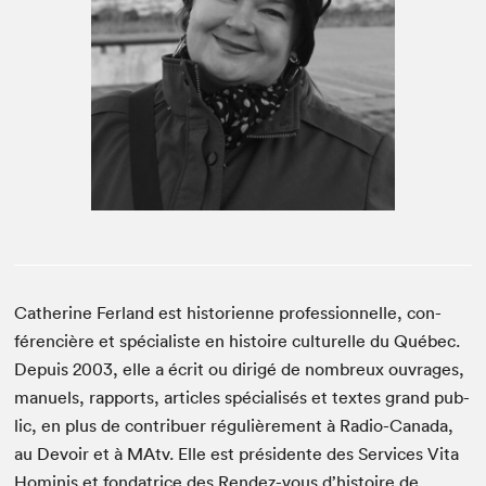
Espace médias
Cather­ine Fer­land est his­to­ri­enne pro­fes­sion­nelle, con­
féren­cière et spé­cial­iste en his­toire cul­turelle du Québec.
Depuis
2003
, elle a écrit ou dirigé de nom­breux ouvrages,
manuels, rap­ports, arti­cles spé­cial­isés et textes grand pub­
lic, en plus de con­tribuer régulière­ment à Radio-Cana­da,
au Devoir et à MAtv. Elle est prési­dente des Ser­vices Vita
Homin­is et fon­da­trice des Ren­dez-vous d’his­toire de