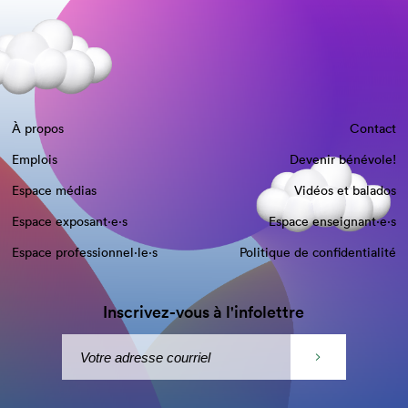
À propos
Contact
Emplois
Devenir bénévole!
Espace médias
Vidéos et balados
Espace exposant·e⋅s
Espace enseignant·e⋅s
Espace professionnel·le⋅s
Politique de confidentialité
Inscrivez-vous à l'infolettre