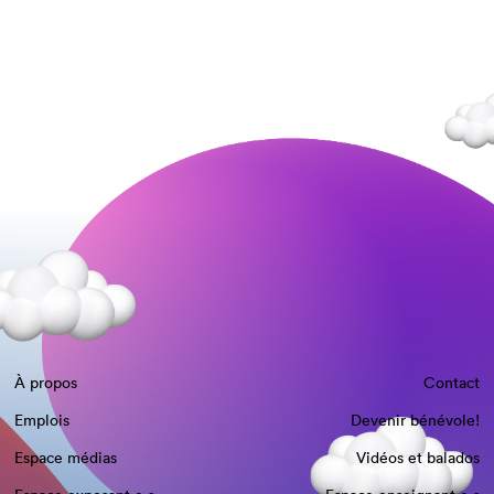
À propos
Contact
Emplois
Devenir bénévole!
Espace médias
Vidéos et balados